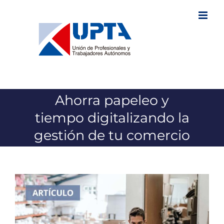
Saltar
al
contenido
Ahorra papeleo y
tiempo digitalizando la
gestión de tu comercio
Ver
imagen
más
grande