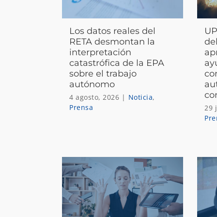
Los datos reales del
UP
RETA desmontan la
de
interpretación
ap
catastrófica de la EPA
ay
sobre el trabajo
co
autónomo
au
co
4 agosto, 2026
|
Noticia
,
Prensa
29 
Pre