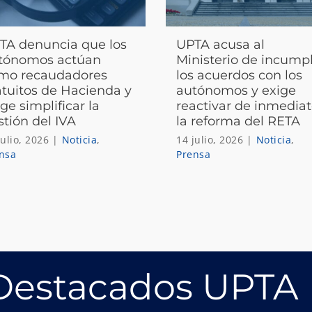
TA denuncia que los
UPTA acusa al
tónomos actúan
Ministerio de incumpl
mo recaudadores
los acuerdos con los
atuitos de Hacienda y
autónomos y exige
ge simplificar la
reactivar de inmedia
stión del IVA
la reforma del RETA
julio, 2026
|
Noticia
,
14 julio, 2026
|
Noticia
,
nsa
Prensa
 Destacados UPTA