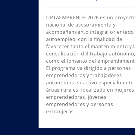
UPTAEMPRENDE 2026 es un proyect
nacional de asesoramiento y
acompañamiento integral orientado 
autoempleo, con la finalidad de
favorecer tanto el mantenimiento y l
consolidación del trabajo autónomo
como el fomento del emprendimient
El programa va dirigido a personas
emprendedoras y trabajadores
autónomos en activo especialmente
áreas rurales, focalizado en mujeres
emprendedoras, jóvenes
emprendedores y personas
extranjeras.