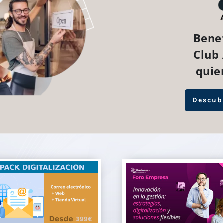
Benef
Club
quie
Descub