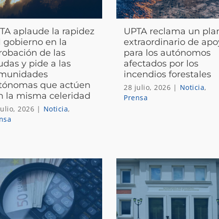
TA aplaude la rapidez
UPTA reclama un pla
l gobierno en la
extraordinario de ap
robación de las
para los autónomos
udas y pide a las
afectados por los
munidades
incendios forestales
tónomas que actúen
28 julio, 2026
|
Noticia
,
n la misma celeridad
Prensa
julio, 2026
|
Noticia
,
nsa