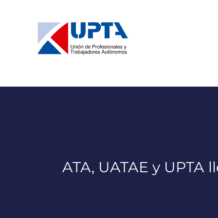
Saltar
al
contenido
ATA, UATAE y UPTA ll