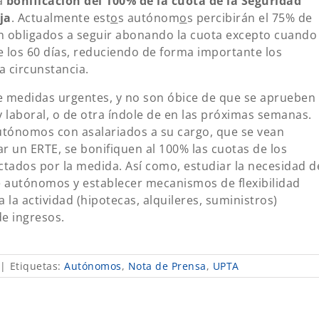
a
bonificación del 100% de la cuota de la Seguridad
ja
. Actualmente est
o
s autónom
o
s percibirán el 75% de
an obligados a seguir abonando la cuota excepto cuando
e los 60 días, reduciendo de forma importante los
a circunstancia.
 medidas urgentes, y no son óbice de que se aprueben
y laboral, o de otra índole de en las próximas semanas.
autónomos con asalariados a su cargo, que se vean
ar un ERTE, se bonifiquen al 100% las cuotas de los
ctados por la medida. Así como, estudiar la necesidad d
de autónomos y establecer mecanismos de flexibilidad
 la actividad (hipotecas, alquileres, suministros)
de ingresos.
|
Etiquetas:
Autónomos
,
Nota de Prensa
,
UPTA