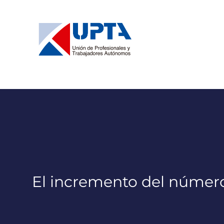
Saltar
al
contenido
El incremento del númer