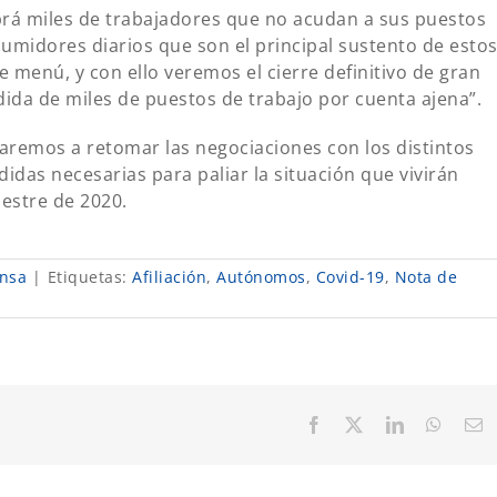
rá miles de trabajadores que no acudan a sus puestos
sumidores diarios que son el principal sustento de esto
menú, y con ello veremos el cierre definitivo de gran
dida de miles de puestos de trabajo por cuenta ajena”.
emos a retomar las negociaciones con los distintos
edidas necesarias para paliar la situación que vivirán
estre de 2020.
nsa
|
Etiquetas:
Afiliación
,
Autónomos
,
Covid-19
,
Nota de
Facebook
X
LinkedIn
Whats
C
el