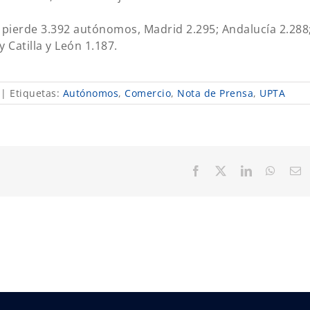
pierde 3.392 autónomos, Madrid 2.295; Andalucía 2.288
 Catilla y León 1.187.
|
Etiquetas:
Autónomos
,
Comercio
,
Nota de Prensa
,
UPTA
Facebook
X
LinkedIn
Whats
C
el