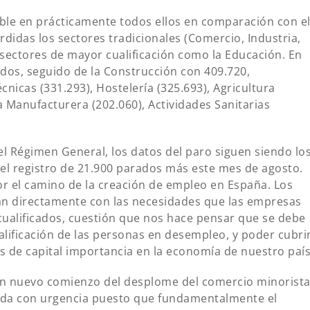
ble en prácticamente todos ellos en comparación con e
rdidas los sectores tradicionales (Comercio, Industria,
 sectores de mayor cualificación como la Educación. En
iados, seguido de la Construcción con 409.720,
écnicas (331.293), Hostelería (325.693), Agricultura
ia Manufacturera (202.060), Actividades Sanitarias
l Régimen General, los datos del paro siguen siendo lo
del registro de 21.900 parados más este mes de agosto.
or el camino de la creación de empleo en España. Los
 directamente con las necesidades que las empresas
cualificados, cuestión que nos hace pensar que se debe
alificación de las personas en desempleo, y poder cubri
 de capital importancia en la economía de nuestro país
o un nuevo comienzo del desplome del comercio minorista
ada con urgencia puesto que fundamentalmente el