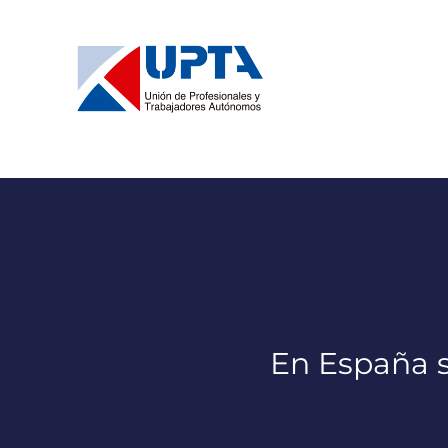
Saltar
al
contenido
En España s