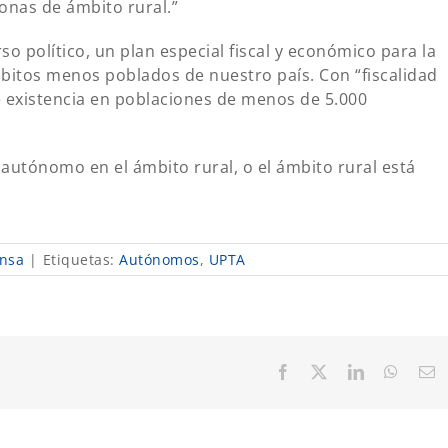
onas de ámbito rural.”
 político, un plan especial fiscal y económico para la
bitos menos poblados de nuestro país. Con “fiscalidad
e existencia en poblaciones de menos de 5.000
autónomo en el ámbito rural, o el ámbito rural está
nsa
|
Etiquetas:
Autónomos
,
UPTA
Facebook
X
LinkedIn
Whats
C
el