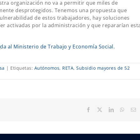
tra organización no va a permitir que miles de
lmente desprotegidos. Tenemos una propuesta que
 vulnerabilidad de estos trabajadores, hay soluciones
er activadas por la administración y que repararían est
a al Ministerio de Trabajo y Economía Social.
sa
|
Etiquetas:
Autónomos
,
RETA
,
Subsidio mayores de 52
Facebook
X
LinkedIn
Whats
C
el