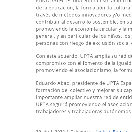
FUNDDATEC es una entidad sin ánimo de l
de la educación, la formación, la cultur
través de métodos innovadores y/o media
contribuir al desarrollo sostenible, en 
promoviendo la economía circular y la m
general, y en particular de los niños, lo
personas con riesgo de exclusión social
Con este acuerdo, UPTA amplía su red d
compromiso con el fomento de la iguald
promoviendo el asociacionismo, la forma
Eduardo Abad, presidente de UPTA Españ
formación del colectivo y mejorar su cap
importante ampliar nuestra red de entid
UPTA seguirá promoviendo el asociacioni
trabajadores y trabajadoras autónomos 
29 abril, 2022
|
Categorías:
Noticia
,
Prensa
|