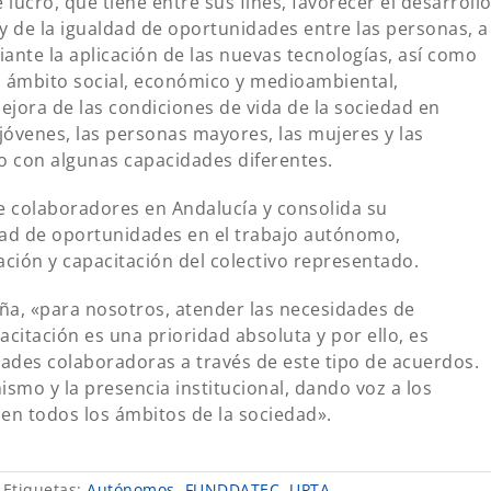
ucro, que tiene entre sus fines, favorecer el desarroll
a y de la igualdad de oportunidades entre las personas, a
nte la aplicación de las nuevas tecnologías, así como
su ámbito social, económico y medioambiental,
ejora de las condiciones de vida de la sociedad en
s jóvenes, las personas mayores, las mujeres y las
 o con algunas capacidades diferentes.
e colaboradores en Andalucía y consolida su
ad de oportunidades en el trabajo autónomo,
ción y capacitación del colectivo representado.
a, «para nosotros, atender las necesidades de
acitación es una prioridad absoluta y por ello, es
ades colaboradoras a través de este tipo de acuerdos.
smo y la presencia institucional, dando voz a los
en todos los ámbitos de la sociedad».
Etiquetas:
Autónomos
,
FUNDDATEC
,
UPTA