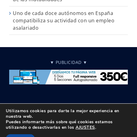
Uno de cada doce autónomos en España
compatibiliza su actividad con un empleo
asalariado
▼ PUBLICIDAD ▼
Utilizamos cookies para darte la mejor experiencia en
nuestra web.
Puedes informarte más sobre qué cookies estamos
© Copyright 2018 -
2026 UPTA | Todos los derechos reservados
utilizando o desactivarlas en los
AJUSTES
.
|
Política de privacidad
|
Aviso Legal