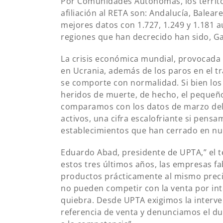
Por Comunidades Autónomas, los territo
afiliación al RETA son: Andalucía, Balea
mejores datos con 1.727, 1.249 y 1.181 
regiones que han decrecido han sido, Ga
La crisis económica mundial, provocada p
en Ucrania, además de los paros en el t
se comporte con normalidad. Si bien los
heridos de muerte, de hecho, el pequeñ
comparamos con los datos de marzo del
activos, una cifra escalofriante si pen
establecimientos que han cerrado en nu
Eduardo Abad, presidente de UPTA,” el tex
estos tres últimos años, las empresas f
productos prácticamente al mismo preci
no pueden competir con la venta por inter
quiebra. Desde UPTA exigimos la interve
referencia de venta y denunciamos el d