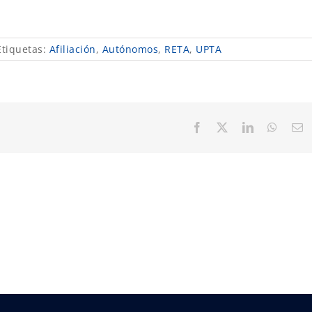
Etiquetas:
Afiliación
,
Autónomos
,
RETA
,
UPTA
Facebook
X
LinkedIn
Whats
C
el