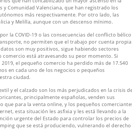
rios que han contabilizado un mayor ascenso en la
res y Comunidad Valenciana, que han registrado los
autónomos más respectivamente. Por otro lado, las
licia y Melilla, aunque con un descenso mínimo.
or la COVID-19 o las consecuencias del conflicto bélico
ransporte, no permiten que el trabajo por cuenta propia
 datos son muy positivos, sigue habiendo sectores
o comercio está atravesando su peor momento. Si
 2019, el pequeño comercio ha perdido más de 17.540
samos en cada uno de los negocios o pequeños
estra ciudad.
til y el calzado son los más perjudicados en la crisis d
abricantes, principalmente españolas, venden sus
o que para la venta online, y los pequeños comerciante
net, esta situación les asfixia y les está llevando a la
nción urgente del Estado para controlar los precios de
umping que se está produciendo, vulnerando el derecho