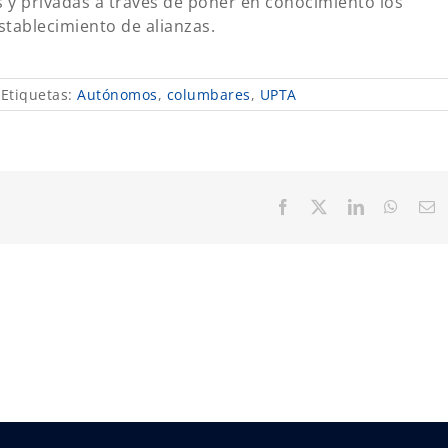
s y privadas a través de poner en conocimiento los
establecimiento de alianzas.
Etiquetas:
Autónomos
,
columbares
,
UPTA
Facebook
X
LinkedIn
Whats
C
el