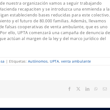
de nuestra organización vamos a seguir trabajando
Hacienda recapaciten y se introduzca una enmienda a la
igan estableciendo bases reducidas para este colectivo.
iento y el futuro de 80.000 familias. Además, llevamos
de falsas cooperativas de venta ambulante, que es uno
r. Por ello, UPTA comenzará una campaña de denuncia de
ue actúan al margen de la ley y del marco jurídico del
nsa
|
Etiquetas:
Autónomos
,
UPTA
,
venta ambulante
Facebook
X
LinkedIn
Whats
C
el