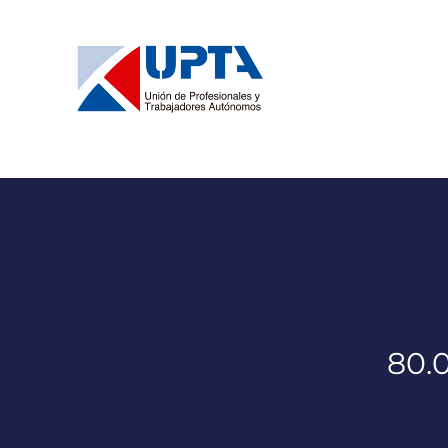
Saltar
al
contenido
80.0