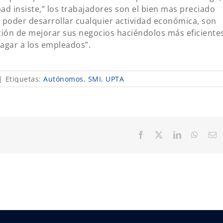
ad insiste,” los trabajadores son el bien mas preciado
le poder desarrollar cualquier actividad económica, son
ación de mejorar sus negocios haciéndolos más eficiente
pagar a los empleados”.
|
Etiquetas:
Autónomos
,
SMI
,
UPTA
Facebook
X
LinkedIn
Whats
C
el