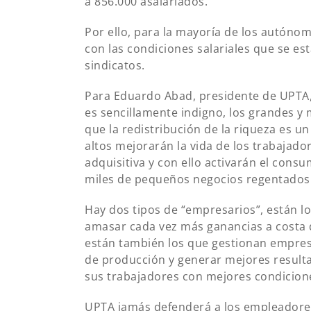
a 856.000 asalariados.
Por ello, para la mayoría de los autón
con las condiciones salariales que se es
sindicatos.
Para Eduardo Abad, presidente de UPTA,
es sencillamente indigno, los grandes y
que la redistribución de la riqueza es u
altos mejorarán la vida de los trabajad
adquisitiva y con ello activarán el cons
miles de pequeños negocios regentados 
Hay dos tipos de “empresarios”, están l
amasar cada vez más ganancias a costa d
están también los que gestionan empre
de producción y generar mejores resulta
sus trabajadores con mejores condicion
UPTA jamás defenderá a los empleadores