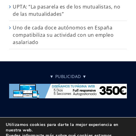
UPTA: “La pasarela es de los mutualistas, no
de las mutualidades”
Uno de cada doce autónomos en España
compatibiliza su actividad con un empleo
asalariado
▼ PUBLICIDAD ▼
Utilizamos cookies para darte la mejor experiencia en
nuestra web.
Puedes informarte más sobre qué cookies estamos
© Copyright 2018 -
2026 UPTA | Todos los derechos reservados