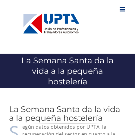
Saltar
al
contenido
La Semana Santa da la
vida a la pequeña
hostelería
La Semana Santa da la vida
a la pequeña hostelería
S
egún datos obtenidos por UPTA, la
recuperación del sector en cuanto a la