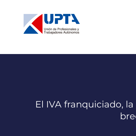
Saltar
al
contenido
El IVA franquiciado, l
bre