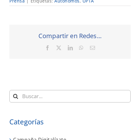
Prensa
|
Etiquetas:
Autónomos
,
UPTA
Compartir en Redes...
Facebook
X
LinkedIn
WhatsApp
Correo
electrónico
Buscar:
Categorías
Campaña Digitalízate