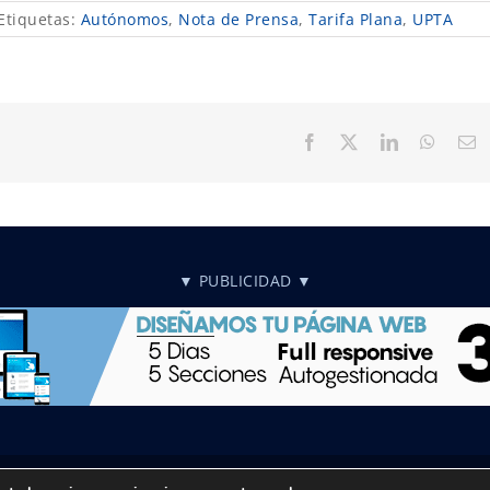
Etiquetas:
Autónomos
,
Nota de Prensa
,
Tarifa Plana
,
UPTA
Facebook
X
LinkedIn
Whats
C
el
▼ PUBLICIDAD ▼