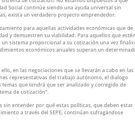
 sistema de cotización. No estamos dispuestos a que
dad Social continúe siendo una ayuda universal sin
las, exista un verdadero proyecto emprendedor.
anzamiento para aquellas actividades económicas que de
dad y demuestren su viabilidad. Para aquellos que esté
 un sistema proporcional a su cotización una vez finalic
endimientos económicos anuales superan un determinad
llo, en las negociaciones que se llevarán a cabo en las
es representativas del trabajo autónomo, el dialogo
os temas que tendrá que ser analizado y corregido de
stema de cotización”.
sin entender por qué estas políticas, que deben estar
miento a través del SEPE, continúan sufragándose