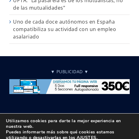
UPTA: “La pasarela es de los mutualistas, no
de las mutualidades”
Uno de cada doce autónomos en España
compatibiliza su actividad con un empleo
asalariado
▼ PUBLICIDAD ▼
Utilizamos cookies para darte la mejor experiencia en
nuestra web.
Puedes informarte más sobre qué cookies estamos
© Copyright 2018 -
2026 UPTA | Todos los derechos reservados
utilizando o desactivarlas en los
AJUSTES
.
|
Política de privacidad
|
Aviso Legal