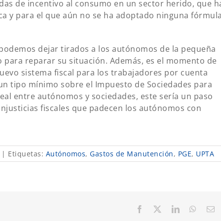
das de incentivo al consumo en un sector herido, que h
ca y para el que aún no se ha adoptado ninguna fórmul
podemos dejar tirados a los autónomos de la pequeña
o para reparar su situación. Además, es el momento de
uevo sistema fiscal para los trabajadores por cuenta
r un tipo mínimo sobre el Impuesto de Sociedades para
real entre autónomos y sociedades, este sería un paso
njusticias fiscales que padecen los autónomos con
|
Etiquetas:
Autónomos
,
Gastos de Manutención
,
PGE
,
UPTA
Facebook
X
LinkedIn
Whats
C
el