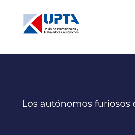
Saltar
al
contenido
Los autónomos furiosos c