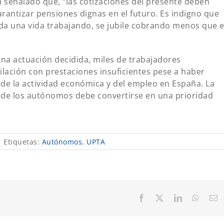
 señalado que, “las cotizaciones del presente deben
antizar pensiones dignas en el futuro. Es indigno que
a una vida trabajando, se jubile cobrando menos que e
na actuación decidida, miles de trabajadores
lación con prestaciones insuficientes pese a haber
de la actividad económica y del empleo en España. La
 de los autónomos debe convertirse en una prioridad
.
|
Etiquetas:
Autónomos
,
UPTA
Facebook
X
LinkedIn
Whats
C
el