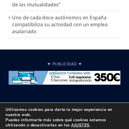
de las mutualidades”
Uno de cada doce autónomos en España
compatibiliza su actividad con un empleo
asalariado
▼ PUBLICIDAD ▼
Utilizamos cookies para darte la mejor experiencia en
nuestra web.
Puedes informarte más sobre qué cookies estamos
© Copyright 2018 -
2026 UPTA | Todos los derechos reservados
utilizando o desactivarlas en los
AJUSTES
.
|
Política de privacidad
|
Aviso Legal