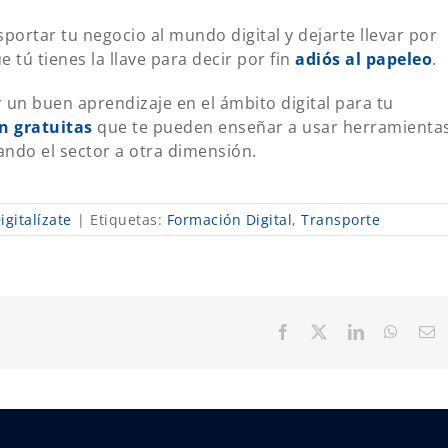
portar tu negocio al mundo digital y dejarte llevar por
e tú tienes la llave para decir por fin
adiós al papeleo
.
un buen aprendizaje en el ámbito digital para tu
n gratuitas
que te pueden enseñar a usar herramienta
vando el sector a otra dimensión.
gitalízate
|
Etiquetas:
Formación Digital
,
Transporte
Facebook
X
LinkedIn
Whats
C
el