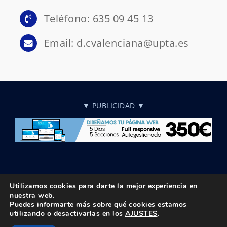
Teléfono: 635 09 45 13
Email: d.cvalenciana@upta.es
▼ PUBLICIDAD ▼
Utilizamos cookies para darte la mejor experiencia en
nuestra web.
Puedes informarte más sobre qué cookies estamos
© Copyright 2018 -
2026 UPTA | Todos los derechos reservados
utilizando o desactivarlas en los
AJUSTES
.
|
Política de privacidad
|
Aviso Legal