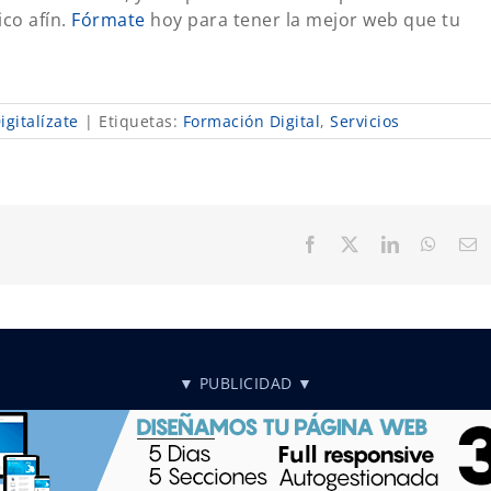
ico afín.
Fórmate
hoy para tener la mejor web que tu
gitalízate
|
Etiquetas:
Formación Digital
,
Servicios
Facebook
X
LinkedIn
Whats
C
el
▼ PUBLICIDAD ▼