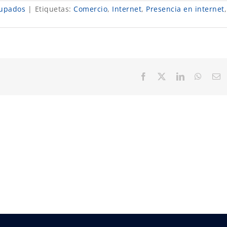
upados
|
Etiquetas:
Comercio
,
Internet
,
Presencia en internet
,
Facebook
X
LinkedIn
Whats
C
el