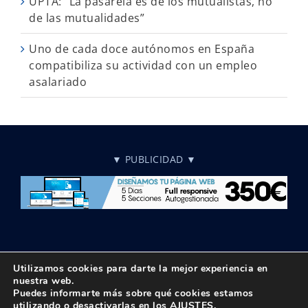
UPTA: “La pasarela es de los mutualistas, no
de las mutualidades”
Uno de cada doce autónomos en España
compatibiliza su actividad con un empleo
asalariado
▼ PUBLICIDAD ▼
Utilizamos cookies para darte la mejor experiencia en
nuestra web.
Puedes informarte más sobre qué cookies estamos
© Copyright 2018 -
2026 UPTA | Todos los derechos reservados
utilizando o desactivarlas en los
AJUSTES
.
|
Política de privacidad
|
Aviso Legal