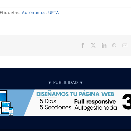
Etiquetas:
Autónomos
,
UPTA
Facebook
X
LinkedIn
Whats
C
el
▼ PUBLICIDAD ▼