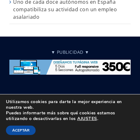
Uno de cada doce autónomos en España
compatibiliza su actividad con un empleo
asalariado
▼ PUBLICIDAD ▼
Utilizamos cookies para darte la mejor experiencia en
nuestra web.
Puedes informarte más sobre qué cookies estamos
© Copyright 2018 -
2026 UPTA | Todos los derechos reservados
utilizando o desactivarlas en los
AJUSTES
.
|
Política de privacidad
|
Aviso Legal
Instagram
Facebook
X
LinkedIn
BlueSky
Correo
Tiktok
ACEPTAR
electrónico