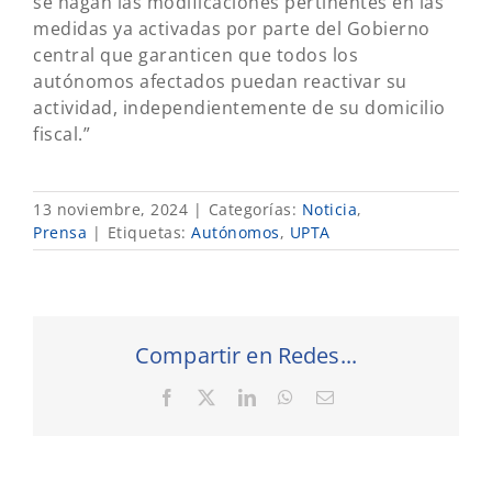
se hagan las modificaciones pertinentes en las
medidas ya activadas por parte del Gobierno
central que garanticen que todos los
autónomos afectados puedan reactivar su
actividad, independientemente de su domicilio
fiscal.”
13 noviembre, 2024
|
Categorías:
Noticia
,
Prensa
|
Etiquetas:
Autónomos
,
UPTA
Compartir en Redes...
Facebook
X
LinkedIn
WhatsApp
Correo
electrónico