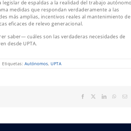
 legislar de espaldas a la realidad del trabajo autónom
eclama medidas que respondan verdaderamente a las
ades más amplias, incentivos reales al mantenimiento de
icas eficaces de relevo generacional.
rer saber— cuáles son las verdaderas necesidades de
yen desde UPTA.
|
Etiquetas:
Autónomos
,
UPTA
Facebook
X
LinkedIn
Whats
C
el