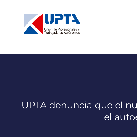
Saltar
al
contenido
UPTA denuncia que el nue
el auto