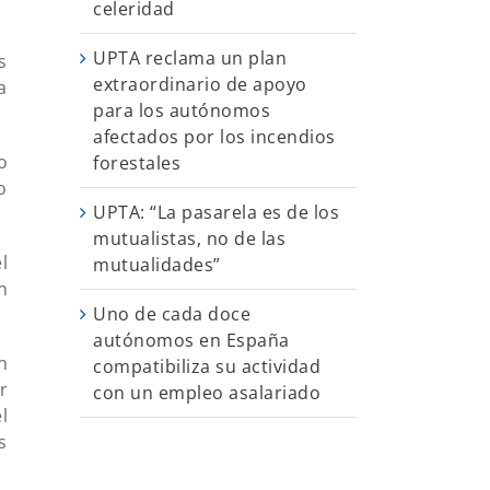
celeridad
UPTA reclama un plan
s
extraordinario de apoyo
a
para los autónomos
afectados por los incendios
o
forestales
o
UPTA: “La pasarela es de los
mutualistas, no de las
l
mutualidades”
n
Uno de cada doce
autónomos en España
n
compatibiliza su actividad
r
con un empleo asalariado
l
s