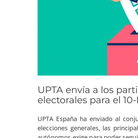
UPTA envía a los part
electorales para el 10
UPTA España ha enviado al conju
elecciones generales, las princip
autónomos exige para poder segui