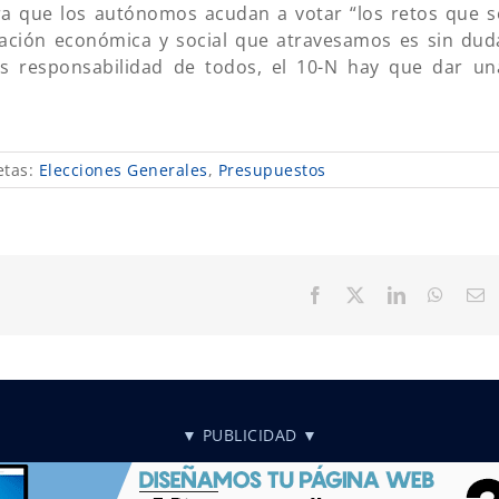
a que los autónomos acudan a votar “los retos que s
uación económica y social que atravesamos es sin dud
s responsabilidad de todos, el 10-N hay que dar un
etas:
Elecciones Generales
,
Presupuestos
Facebook
X
LinkedIn
Whats
C
el
▼ PUBLICIDAD ▼