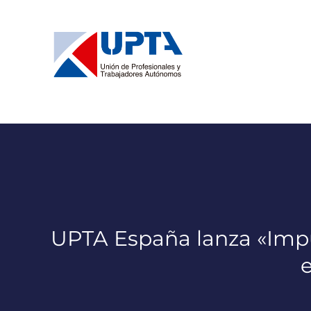
Saltar
al
contenido
UPTA España lanza «Imp
e