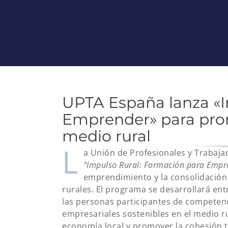
UPTA España lanza «I
Emprender» para pro
medio rural
L
a Unión de Profesionales y Traba
“Impulso Rural: Formación para Empr
emprendimiento y la consolidación
rurales. El programa se desarrollará ent
las personas participantes de competenc
empresariales sostenibles en el medio rur
economía local y promover la cohesión te