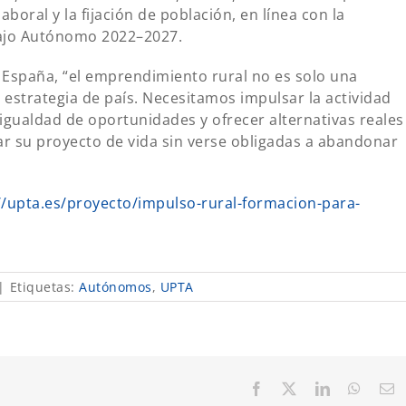
 laboral y la fijación de población, en línea con la
bajo Autónomo 2022–2027.
España, “el emprendimiento rural no es solo una
strategia de país. Necesitamos impulsar la actividad
a igualdad de oportunidades y ofrecer alternativas reales
r su proyecto de vida sin verse obligadas a abandonar
//upta.es/proyecto/impulso-rural-formacion-para-
|
Etiquetas:
Autónomos
,
UPTA
Facebook
X
LinkedIn
Whats
C
el