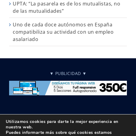
UPTA: “La pasarela es de los mutualistas, no
de las mutualidades”
Uno de cada doce autónomos en España
compatibiliza su actividad con un empleo
asalariado
▼ PUBLICIDAD ▼
Utilizamos cookies para darte la mejor experiencia en
nuestra web.
Puedes informarte más sobre qué cookies estamos
© Copyright 2018 -
2026 UPTA | Todos los derechos reservados