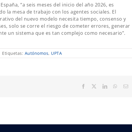
spaña, “a seis meses del inicio del año 2026, es
o la mesa de trabajo con los agentes sociales. El
trativo del nuevo modelo necesita tiempo, consenso y
ses, solo se corre el riesgo de cometer errores, generar
ente un sistema que es tan complejo como necesario”.
|
Etiquetas:
Autónomos
,
UPTA
Facebook
X
LinkedIn
Whats
C
el