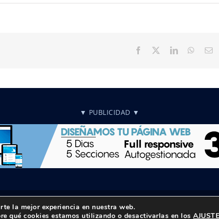
Facebook
X
LinkedIn
Whats
C
el
▼ PUBLICIDAD ▼
rte la mejor experiencia en nuestra web.
reservados |
Política de privacidad
|
Aviso Legal
re qué cookies estamos utilizando o desactivarlas en los
AJUST