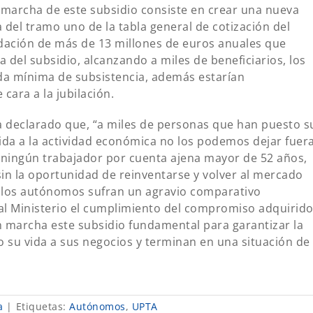
 marcha de este subsidio consiste en crear una nueva
 del tramo uno de la tabla general de cotización del
udación de más de 13 millones de euros anuales que
 del subsidio, alcanzando a miles de beneficiarios, los
da mínima de subsistencia, además estarían
cara a la jubilación.
a declarado que, “a miles de personas que han puesto s
da a la actividad económica no los podemos dejar fuer
e ningún trabajador por cuenta ajena mayor de 52 años,
sin la oportunidad de reinventarse y volver al mercado
 los autónomos sufran un agravio comparativo
al Ministerio el cumplimiento del compromiso adquirid
n marcha este subsidio fundamental para garantizar la
 su vida a sus negocios y terminan en una situación de
a
|
Etiquetas:
Autónomos
,
UPTA