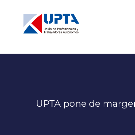
Saltar
al
contenido
UPTA pone de margen 