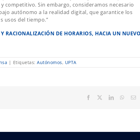
e y competitivo. Sin embargo, consideramos necesario
abajo autónomo a la realidad digital, que garantice los
os usos del tiempo.”
N Y RACIONALIZACIÓN DE HORARIOS, HACIA UN NUEV
nsa
|
Etiquetas:
Autónomos
,
UPTA
Facebook
X
LinkedIn
Whats
C
el