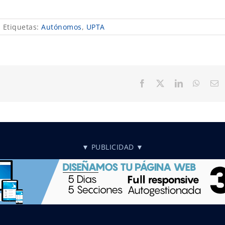
|
Etiquetas:
Autónomos
,
UPTA
Facebook
X
LinkedIn
Whats
C
el
▼ PUBLICIDAD ▼