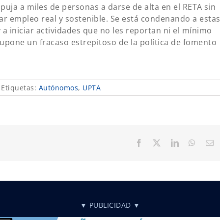
puja a miles de personas a darse de alta en el RETA sin
rear empleo real y sostenible. Se está condenando a esta
 a iniciar actividades que no les reportan ni el mínimo
 supone un fracaso estrepitoso de la política de fomento
Etiquetas:
Autónomos
,
UPTA
Facebook
X
LinkedIn
Whats
C
el
▼ PUBLICIDAD ▼