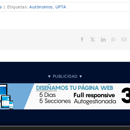
a
|
Etiquetas:
Autónomos
,
UPTA
Facebook
X
LinkedIn
Whats
C
el
▼ PUBLICIDAD ▼