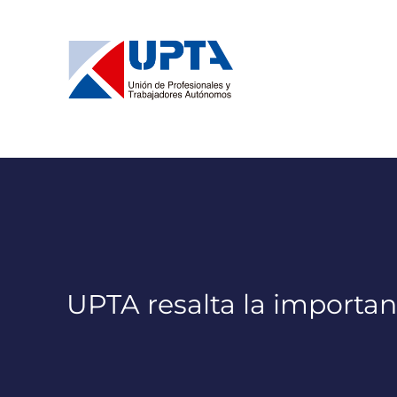
Saltar
al
contenido
UPTA resalta la importan