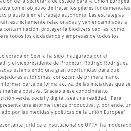
ación de la Secretaria de Estado para la Unión Europea,
tiva con el objetivo de tratar los pilares fundamentales
acto plausible en el trabajo autónomo. Las estrategias
están estrechamente relacionadas y van encaminadas a
a contaminación, proteger la biodiversidad, así como,
 para todos los ciudadanos y empresas de todos los
celebrada en Sevilla ha sido inaugurada por el
d, y el vicepresidente de Prodetur, Rodrigo Rodríguez
nadas están siendo una gran oportunidad para que
rabajadoras autónomas, conozcan de primera mano,
n formar parte de forma activa, de las iniciativas que se
e manera positiva. Gracias a ese conocimiento
ción verde, social y digital, sea una realidad.” Para
presenta una enorme fuerza productiva, y, por ende, u
iado por las medidas y políticas de la Unión Europea”.
resentante Jurídica e Institucional de UPTA, ha moderad