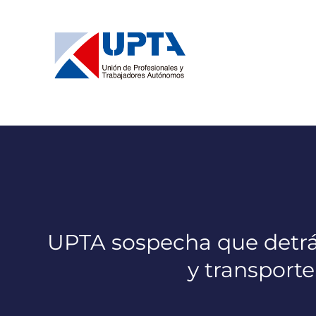
Saltar
al
contenido
UPTA sospecha que detrás
y transport