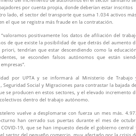
meno del incremento de autónomos en el sector sanitario s
bajadores por cuenta propia, donde deberían estar inscritos
tro lado, el sector del transporte que suma 1.034 activos má
en el que se registra más fraude en la contratación.
valoramos positivamente los datos de afiliación del trabaj
s de que existe la posibilidad de que detrás del aumento d
 priori, tendrían que estar descendiendo como la educación
cedentes, se esconden falsos autónomos que están siend
 empresas”.
idad por UPTA y se informará al Ministerio de Trabajo 
n, Seguridad Social y Migraciones para contrastar la bajada de
e se producen en estos sectores, y el elevado incremento d
colectivos dentro del trabajo autónomo.
ostelero vuelve a desplomarse con fuerza un mes más. 4.97
nocturno han cerrado sus puertas durante el mes de octubr
a COVID-19, que se han impuesto desde el gobierno central 
el sector del pequeño comercio, muy afectado por la crisis d