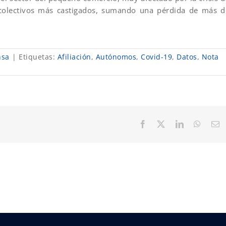
 colectivos más castigados, sumando una pérdida de más d
nsa
|
Etiquetas:
Afiliación
,
Autónomos
,
Covid-19
,
Datos
,
Nota
Facebook
X
LinkedIn
Whats
C
el