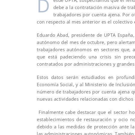
D
esde UPTA, sospechamos que el fenó
debe a la contratación masiva de tra
trabajadores por cuenta ajena. Por o
con respecto al mes anterior es el colectivo 
Eduardo Abad, presidente de UPTA España, “
autónomo del mes de octubre, pero alertamo
trabajadores autónomos en sectores que, a
que está padeciendo una crisis sin pre
contratados por administraciones y grandes
Estos datos serán estudiados en profund
Economía Social, y al Ministerio de Inclusió
número de trabajadores por cuenta ajena qu
nuevas actividades relacionadas con dichos 
Finalmente cabe destacar que el sector h
establecimientos de restauración y ocio 
debido a las medidas de protección ante l
las administraciones autonómicas. También 