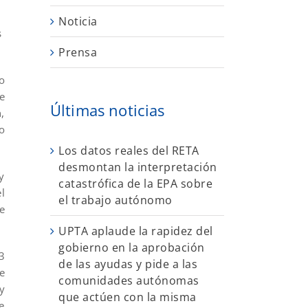
e
Noticia
s
Prensa
o
e
Últimas noticias
,
o
Los datos reales del RETA
desmontan la interpretación
y
catastrófica de la EPA sobre
l
el trabajo autónomo
e
UPTA aplaude la rapidez del
gobierno en la aprobación
3
de las ayudas y pide a las
e
comunidades autónomas
y
que actúen con la misma
e