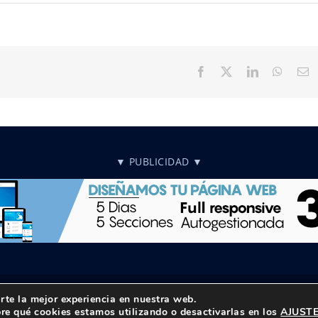
Facebook
X
LinkedIn
Whats
C
el
▼ PUBLICIDAD ▼
rte la mejor experiencia en nuestra web.
reservados |
Política de privacidad
|
Aviso Legal
re qué cookies estamos utilizando o desactivarlas en los
AJUST