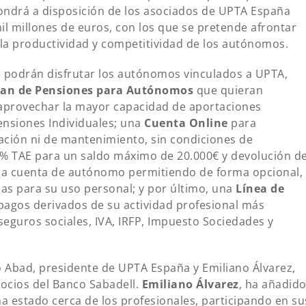
ondrá a disposición de los asociados de UPTA España
il millones de euros, con los que se pretende afrontar
la productividad y competitividad de los autónomos.
e podrán disfrutar los autónomos vinculados a UPTA,
lan de Pensiones para Autónomos
que quieran
y aprovechar la mayor capacidad de aportaciones
Pensiones Individuales; una
Cuenta Online
para
ción ni de mantenimiento, sin condiciones de
l 2% TAE para un saldo máximo de 20.000€ y devolución d
la cuenta de autónomo permitiendo de forma opcional,
as para su uso personal; y por último, una
Línea de
 pagos derivados de su actividad profesional más
guros sociales, IVA, IRFP, Impuesto Sociedades y
 Abad, presidente de UPTA España y Emiliano Álvarez,
ocios del Banco Sabadell.
Emiliano Álvarez
, ha añadid
a estado cerca de los profesionales, participando en su