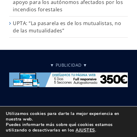
apoyo para los autónomos afectados por los
incendios forestales
UPTA: “La pasarela es de los mutualistas, no
de las mutualidades”
▼ PUBLICIDAD ▼
Utilizamos cookies para darte la mejor experiencia en
nuestra web.
Puedes informarte más sobre qué cookies estamos
© Copyright 2018 -
2026 UPTA | Todos los derechos reservados
utilizando o desactivarlas en los
AJUSTES
.
|
Política de privacidad
|
Aviso Legal