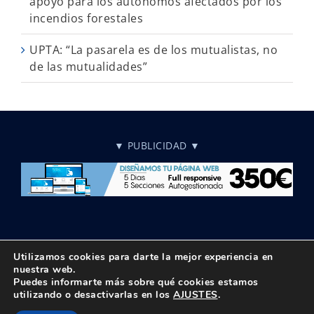
apoyo para los autónomos afectados por los
incendios forestales
UPTA: “La pasarela es de los mutualistas, no
de las mutualidades”
▼ PUBLICIDAD ▼
Utilizamos cookies para darte la mejor experiencia en
nuestra web.
Puedes informarte más sobre qué cookies estamos
© Copyright 2018 -
2026 UPTA | Todos los derechos reservados
utilizando o desactivarlas en los
AJUSTES
.
|
Política de privacidad
|
Aviso Legal