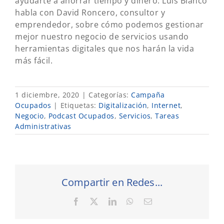
ayudarte a ahorrar tiempo y dinero. Luis Blanco
habla con David Roncero, consultor y
emprendedor, sobre cómo podemos gestionar
mejor nuestro negocio de servicios usando
herramientas digitales que nos harán la vida
más fácil.
1 diciembre, 2020
|
Categorías:
Campaña
Ocupados
|
Etiquetas:
Digitalización
,
Internet
,
Negocio
,
Podcast Ocupados
,
Servicios
,
Tareas
Administrativas
Compartir en Redes...
Facebook
X
LinkedIn
WhatsApp
Correo
electrónico