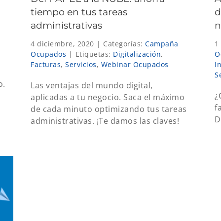
tiempo en tus tareas
d
administrativas
n
4 diciembre, 2020
|
Categorías:
Campaña
1
Ocupados
|
Etiquetas:
Digitalización
,
O
Facturas
,
Servicios
,
Webinar Ocupados
I
S
o.
Las ventajas del mundo digital,
¿
aplicadas a tu negocio. Saca el máximo
f
de cada minuto optimizando tus tareas
D
administrativas. ¡Te damos las claves!