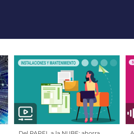
Del PAPEL a la NUBE: ahorra
A