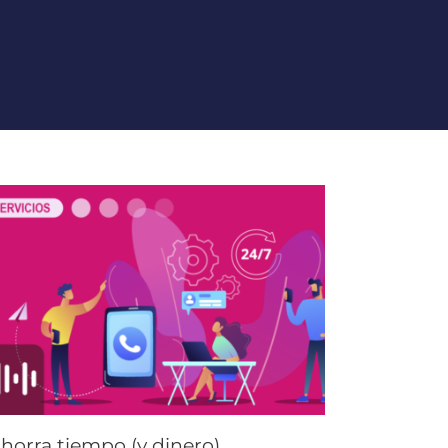
horra tiempo (y dinero)