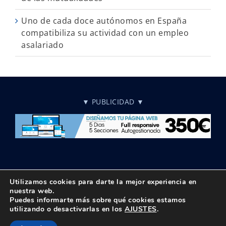
Uno de cada doce autónomos en España
compatibiliza su actividad con un empleo
asalariado
▼ PUBLICIDAD ▼
Utilizamos cookies para darte la mejor experiencia en
nuestra web.
Puedes informarte más sobre qué cookies estamos
© Copyright 2018 -
2026 UPTA | Todos los derechos reservados
utilizando o desactivarlas en los
AJUSTES
.
|
Política de privacidad
|
Aviso Legal