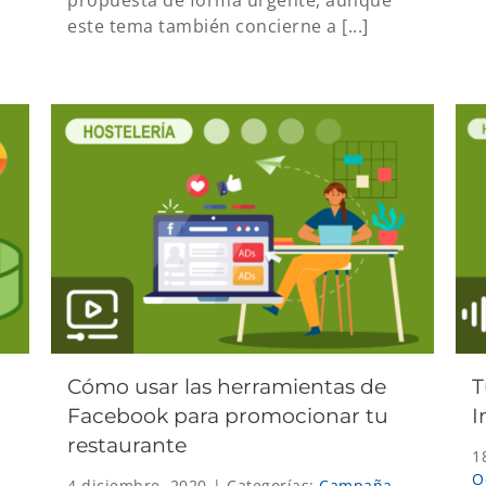
este tema también concierne a [...]
Cómo usar las herramientas de
T
Facebook para promocionar tu
I
restaurante
1
O
4 diciembre, 2020
|
Categorías:
Campaña