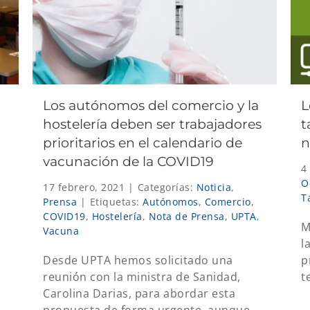
Los autónomos del comercio y la
L
hostelería deben ser trabajadores
t
prioritarios en el calendario de
n
vacunación de la COVID19
4
O
17 febrero, 2021
|
Categorías:
Noticia
,
T
Prensa
|
Etiquetas:
Autónomos
,
Comercio
,
COVID19
,
Hostelería
,
Nota de Prensa
,
UPTA
,
M
Vacuna
l
Desde UPTA hemos solicitado una
p
reunión con la ministra de Sanidad,
t
Carolina Darias, para abordar esta
propuesta de forma urgente, aunque