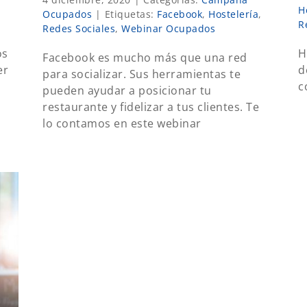
H
Ocupados
|
Etiquetas:
Facebook
,
Hostelería
,
R
Redes Sociales
,
Webinar Ocupados
os
H
Facebook es mucho más que una red
er
d
para socializar. Sus herramientas te
c
pueden ayudar a posicionar tu
restaurante y fidelizar a tus clientes. Te
lo contamos en este webinar