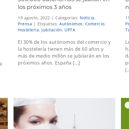
los próximos 3 años
n
19 agosto, 2022
|
Categorías:
Noticia
,
1
Prensa
|
Etiquetas:
Autónomos
,
Comercio
,
P
Hostelería
,
Jubilación
,
UPTA
T
El 30% de los autónomos del comercio y
L
la hostelería tienen más de 60 años y
h
más de medio millón se jubilarán en los
d
próximos años. España [...]
p
a
[.