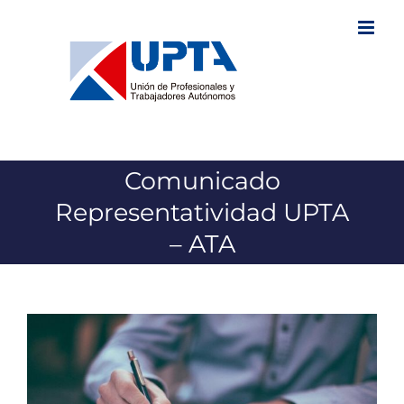
Saltar
al
contenido
Comunicado
Representatividad UPTA
– ATA
Ver
imagen
más
grande