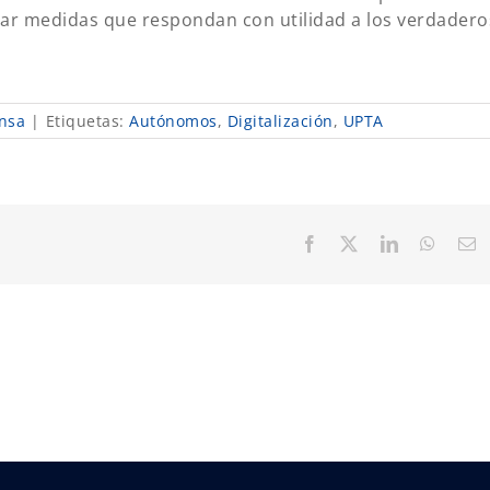
ar medidas que respondan con utilidad a los verdadero
nsa
|
Etiquetas:
Autónomos
,
Digitalización
,
UPTA
Facebook
X
LinkedIn
Whats
C
el