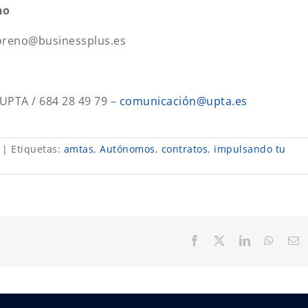
no
.moreno@businessplus.es
UPTA / 684 28 49 79 –
comunicación@upta.es
|
Etiquetas:
amtas
,
Autónomos
,
contratos
,
impulsando tu
Facebook
X
LinkedIn
Whats
C
el