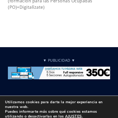
(formación para las Personas Ocupadas
(PO)+Digitalízate)
▼ PUBLICIDAD ▼
Utilizamos cookies para darte la mejor experiencia en
nuestra web.
Puedes informarte más sobre qué cookies estamos
© Copyright 2018 -
2026 UPTA | Todos los derechos reservados
utilizando o desactivarlas en los
AJUSTES
.
|
Política de privacidad
|
Aviso Legal